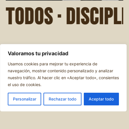
DISCIPLINA · FUE
PRIMERA CLASE
GRATIS
BOXEO PRIVADO
Valoramos tu privacidad
El primer paso hacia tu mejor versión
Usamos cookies para mejorar tu experiencia de
empieza aquí. Reserva tu sesión
navegación, mostrar contenido personalizado y analizar
gratuita y experimenta el equilibrio
nuestro tráfico. Al hacer clic en «Aceptar todo», consientes
el uso de cookies.
entre técnica y entrenamiento de alto
rendimiento, todo en nuestras
Personalizar
Rechazar todo
Aceptar todo
instalaciones premium.
QUIERO PROBAR